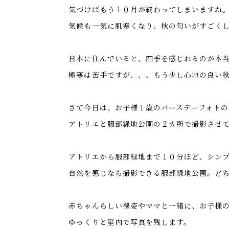
気づけばもう１０月が終わってしまいますね
気候も一気に肌寒くなり、秋の匂いがすごく
日本に住んでいると、四季を感じれるのが本
極寒は苦手ですが、、、もう少し心地の良い
さて今日は、お子様１歳のバースデーフォトの
アトリエと服部緑地公園の２カ所で撮影させ
アトリエから服部緑地まで１０分ほど、シン
自然を感じなら撮影できる服部緑地公園。ど
赤ちゃんらしい裸姿やママと一緒に、お子様
ゆっくりと室内で写真を残します。